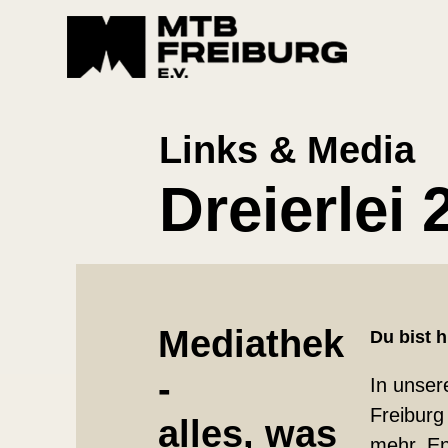
Links & Media
Dreierlei 
Mediathek
Du bist h
-
In unser
Freiburg
alles, was
mehr. En